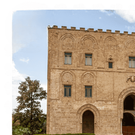
Italiano
English
Français
Deutsch
Español
Menu