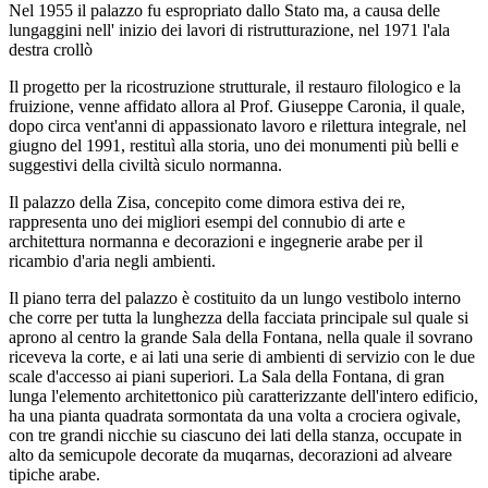
Nel 1955 il palazzo fu espropriato dallo Stato ma, a causa delle
lungaggini nell' inizio dei lavori di ristrutturazione, nel 1971 l'ala
destra crollò
Il progetto per la ricostruzione strutturale, il restauro filologico e la
fruizione, venne affidato allora al Prof. Giuseppe Caronia, il quale,
dopo circa vent'anni di appassionato lavoro e rilettura integrale, nel
giugno del 1991, restituì alla storia, uno dei monumenti più belli e
suggestivi della civiltà siculo normanna.
Il palazzo della Zisa, concepito come dimora estiva dei re,
rappresenta uno dei migliori esempi del connubio di arte e
architettura normanna e decorazioni e ingegnerie arabe per il
ricambio d'aria negli ambienti.
Il piano terra del palazzo è costituito da un lungo vestibolo interno
che corre per tutta la lunghezza della facciata principale sul quale si
aprono al centro la grande Sala della Fontana, nella quale il sovrano
riceveva la corte, e ai lati una serie di ambienti di servizio con le due
scale d'accesso ai piani superiori. La Sala della Fontana, di gran
lunga l'elemento architettonico più caratterizzante dell'intero edificio,
ha una pianta quadrata sormontata da una volta a crociera ogivale,
con tre grandi nicchie su ciascuno dei lati della stanza, occupate in
alto da semicupole decorate da muqarnas, decorazioni ad alveare
tipiche arabe.