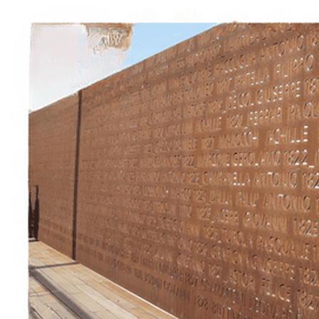
Italiano
English
Français
Deutsch
Español
Menu