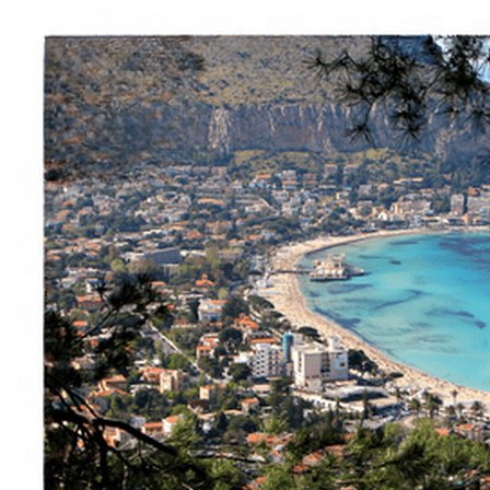
Italiano
English
Français
Deutsch
Español
Menu