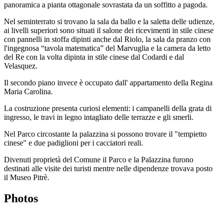
panoramica a pianta ottagonale sovrastata da un soffitto a pagoda.
Nel seminterrato si trovano la sala da ballo e la saletta delle udienze,
ai livelli superiori sono situati il salone dei ricevimenti in stile cinese
con pannelli in stoffa dipinti anche dal Riolo, la sala da pranzo con
l'ingegnosa “tavola matematica” del Marvuglia e la camera da letto
del Re con la volta dipinta in stile cinese dal Codardi e dal
Velasquez.
Il secondo piano invece è occupato dall' appartamento della Regina
Maria Carolina.
La costruzione presenta curiosi elementi: i campanelli della grata di
ingresso, le travi in legno intagliato delle terrazze e gli smerli.
Nel Parco circostante la palazzina si possono trovare il "tempietto
cinese" e due padiglioni per i cacciatori reali.
Divenuti proprietà del Comune il Parco e la Palazzina furono
destinati alle visite dei turisti mentre nelle dipendenze trovava posto
il Museo Pitrè.
Photos