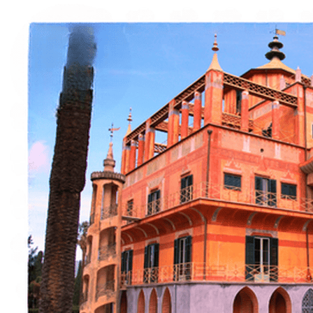
Italiano
English
Français
Deutsch
Español
Menu